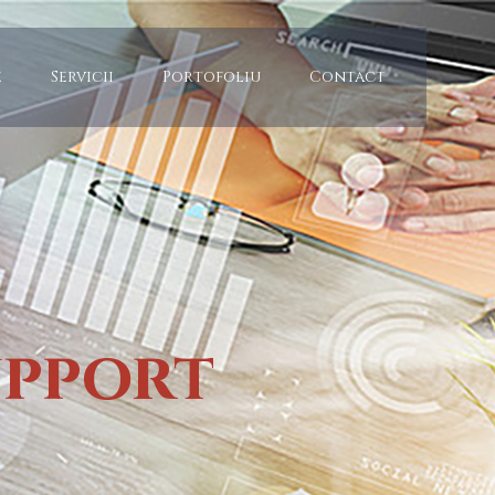
e
Servicii
Portofoliu
Contact
upport