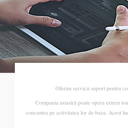
Oferim servicii suport pentru co
Compania noastră poate opera extern toate
concentra pe activitatea lor de baza. Acest luc