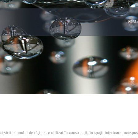
Hom
Produs Ignifug
ării lemnului de rășinoase utilizat în construcții, în spații interioare, neexpus