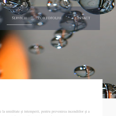
e
Servicii
Portofoliu
Contact
e la umiditate și intemperii, pentru prevenirea incendiilor și a