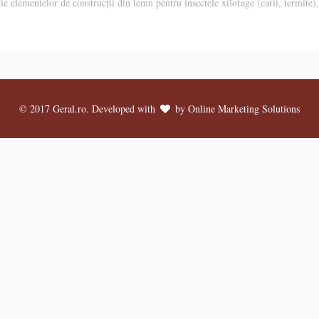
 elementelor de construcții din lemn pentru insectele xilofage (carii, termite),
© 2017 Geral.ro. Developed with
by
Online Marketing Solutions