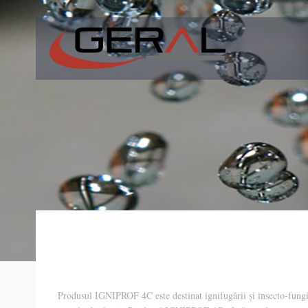
Produsul IGNIPROF 4C este destinat ignifugării și insecto-fungiciz