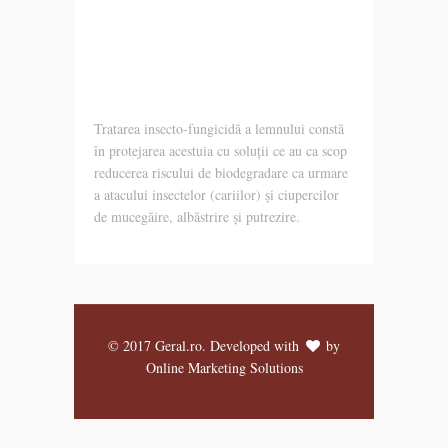
pentru
Lemn
Tratarea insecto-fungicidă a lemnului constă
în protejarea acestuia cu soluții ce au ca scop
reducerea riscului de biodegradare ca urmare
a atacului insectelor (cariilor) și ciupercilor
de mucegăire, albăstrire și putrezire.
© 2017 Geral.ro. Developed with
by
Online Marketing Solutions